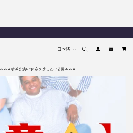
ロ
カ
言
グ
ー
日本語
イ
語
ト
ン
🔥🔥横浜公演MC内容を少しだけ公開🔥🔥🔥