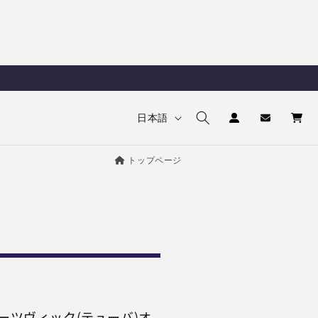
ロ
カ
言
グ
ー
日本語
イ
語
ト
ン
トップページ
ーツヴィック(テューバ)オ