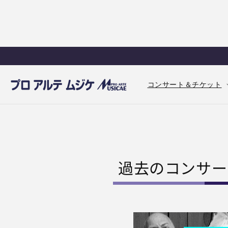
コンテ
ンツに
進む
コンサート＆チケット
コ
過去のコンサート 
レ
ク
シ