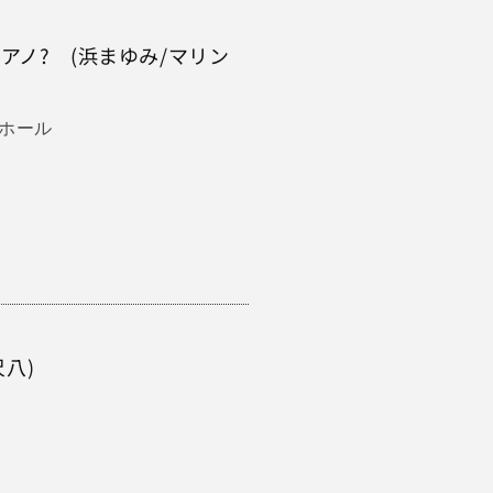
アノ? (浜まゆみ/マリン
民ホール
八)