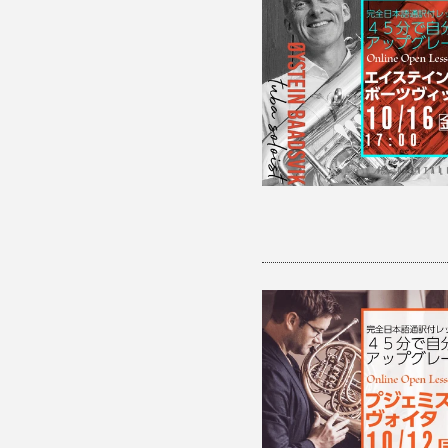
ョ
ン
: