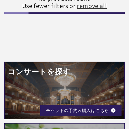
Use fewer filters or
remove all
c
t
i
o
n
:
コンサートを探す
チケットの予約＆購入はこちら