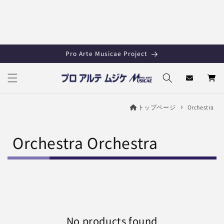
Skip to
content
Pro Arte Musicae Project
Cart
トップページ
Orchestra
C
Orchestra Orchestra
o
l
l
e
No products found