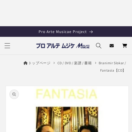
コンテ
ンツに
進む
Pro Arte Musicae Project
カ
ー
ト
トップページ
CD / DVD / 楽譜 / 書籍
Branimir Slokar /
Fantasia【CD】
商品情
報にス
キップ