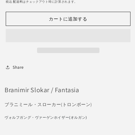
常
税込
配送料
はチェックアウト時に計算されます。
開
価
く
格
カートに追加する
Share
Branimir Slokar / Fantasia
ブラニミール・スローカー(トロンボーン)
ヴォルフガング・ヴァーゲンホイザー(オルガン)